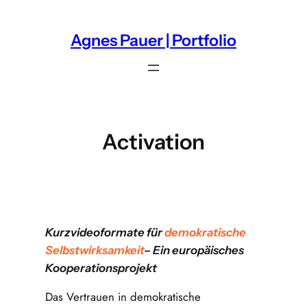
Zum
Inhalt
Agnes Pauer | Portfolio
springen
Activation
Kurzvideoformate für
demokratische
Selbstwirksamkeit
– Ein europäisches
Kooperationsprojekt
Das Vertrauen in demokratische